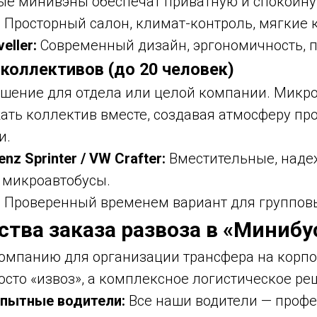
е минивэны обеспечат приватную и спокойну
:
Просторный салон, климат-контроль, мягкие 
eller:
Современный дизайн, эргономичность, п
коллективов (до 20 человек)
шение для отдела или целой компании. Микр
ать коллектив вместе, создавая атмосферу п
и.
nz Sprinter / VW Crafter:
Вместительные, наде
 микроавтобусы.
:
Проверенный временем вариант для групповы
тва заказа развоза в «Минибу
омпанию для организации трансфера на корпо
осто «извоз», а комплексное логистическое ре
опытные водители:
Все наши водители — профе