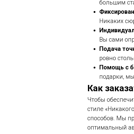
большим ст
Фиксирован
Никаких сю
Индивидуал
Вы сами опр
Подача точн
ровно столь
Помощь с б
подарки, м
Как заказ
Чтобы обеспечи
стиле «Никакого
способов. Мы п
оптимальный а