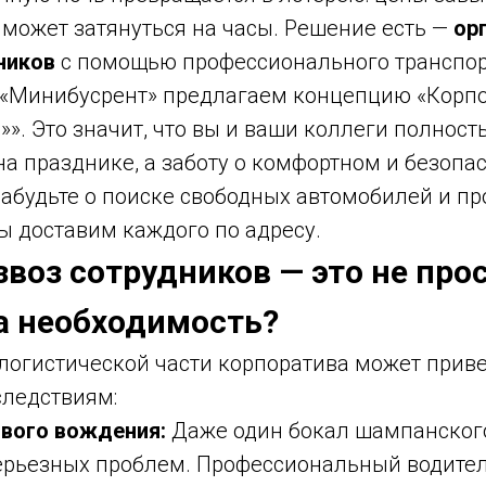
 может затянуться на часы. Решение есть —
ор
ников
с помощью профессионального транспор
«Минибусрент» предлагаем концепцию «Корпо
»». Это значит, что вы и ваши коллеги полност
а празднике, а заботу о комфортном и безопа
Забудьте о поиске свободных автомобилей и пр
ы доставим каждого по адресу.
звоз сотрудников — это не про
 а необходимость?
логистической части корпоратива может приве
ледствиям:
звого вождения:
Даже один бокал шампанского
ерьезных проблем. Профессиональный водите