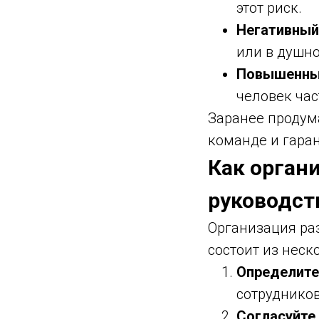
этот риск.
Негативный
или в душно
Повышенны
человек час
Заранее проду
команде и гаран
Как орган
руководст
Организация раз
состоит из неск
Определите
сотрудников
Согласуйте