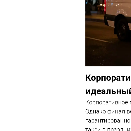
Корпорати
идеальный
Корпоративное 
Однако финал ве
гарантированно
такси в праздн