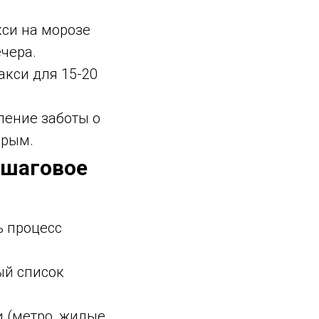
си на морозе
чера.
кси для 15-20
ление заботы о
брым.
ошаговое
ь процесс
ый список
 (метро, жилые