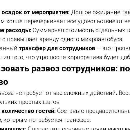
 осадок от мероприятия:
Долгое ожидание так
м холле перечеркивает всё удовольствие от ве
е расходы:
Суммарная стоимость отдельных та
то превышает аренду одного микроавтобуса.
манный
трансфер для сотрудников
— это прояв
тия того, что утро после корпоратива будет до
изовать развоз сотрудников: п
во
воза не требует от вас сложных действий. Вес
ольких простых шагов:
 количество гостей:
Составьте предварительн
, которым потребуется трансфер.
 маршрут:
Определите основные точки высадки