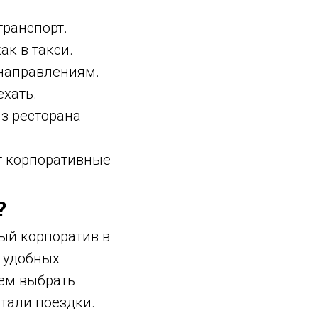
транспорт.
к в такси.
направлениям.
ехать.
з ресторана
т корпоративные
?
ый корпоратив в
з удобных
жем выбрать
тали поездки.