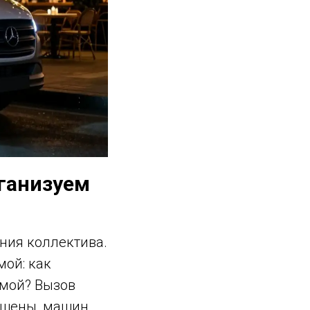
рганизуем
ния коллектива.
мой: как
омой? Вызов
вышены, машин