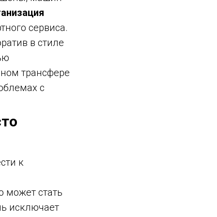
ганизация
тного сервиса.
ратив в стиле
ью
сном трансфере
облемах с
сто
сти к
 может стать
ль исключает