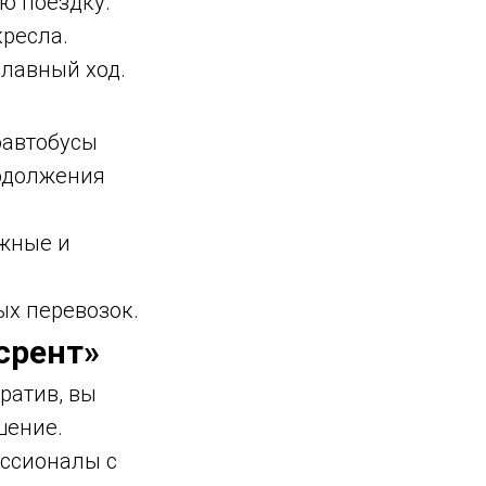
ю поездку.
кресла.
лавный ход.
оавтобусы
родолжения
жные и
х перевозок.
срент»
ратив, вы
шение.
ссионалы с