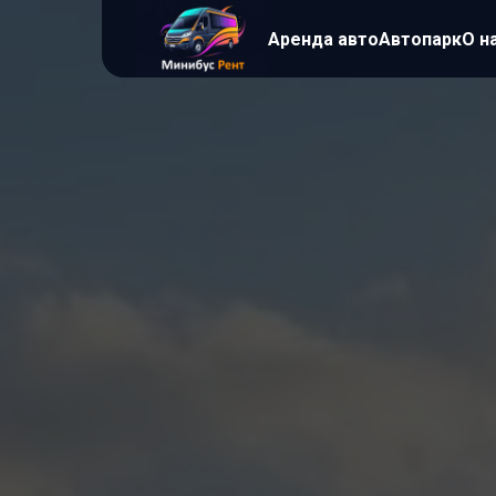
Аренда авто
Автопарк
О н