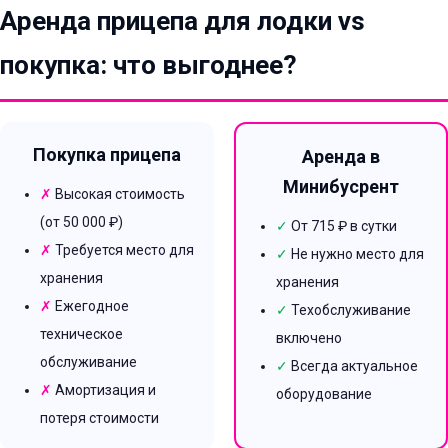
Аренда прицепа для лодки vs
покупка: что выгоднее?
Покупка прицепа
Аренда в
Минибусрент
✗
Высокая стоимость
(от 50 000 ₽)
✓
От 715 ₽ в сутки
✗
Требуется место для
✓
Не нужно место для
хранения
хранения
✗
Ежегодное
✓
Техобслуживание
техническое
включено
обслуживание
✓
Всегда актуальное
✗
Амортизация и
оборудование
потеря стоимости