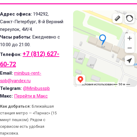
Адрес офиса:
194292,
Санкт-Петербург, 8-й Верхний
переулок, 4И/4.
Часы работы:
Ежедневно с
10:00 до 21:00.
+7 (812) 627-
Телефон:
60-72
Email:
minibus-rent-
spb@yandex.ru
Telegram:
@Minibusspb
Макс:
Перейти в Макс
Как добраться:
Ближайшая
станция метро — «Парнас» (15
минут пешком). Рядом с
сервисом есть удобная
парковка.